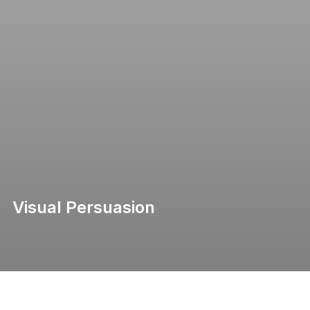
Visual Persuasion
Ce contenu est protégé par un mot de passe. Pour le